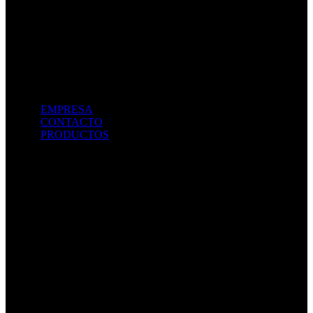
SECCIONES
EMPRESA
CONTACTO
PRODUCTOS
NUESTROS DATOS
Boulevard Ameghino 1715, Pergamino (Bs.As.) Argentina
(2477) - 411088/ 422979 / 441744
administracion@chertapergaminosa.com.ar
Lunes a Viernes de 7:30 a 15:30 hs
LEGALES